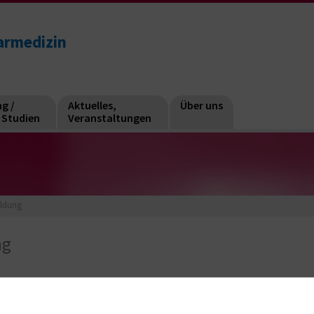
earmedizin
g /
Aktuelles,
Über uns
e Studien
Veranstaltungen
ldung
ng
andort Gertrudenplatz melden Sie sich bitte an der zentralen
 Untersuchungen bzw. zur Therapiestation geleitet.