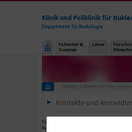
Klinik und Poliklinik für Nukl
Department für Radiologie
Patienten &
Lehre
Forschun
Zuweiser
Klinisch
Patienten & Zuweiser
Kontakte und Anme
Kontakte und Anmeldu
Für alle Untersuchungen und Behandlungen am St
Patientenanmeldung. Von dort werden Sie zu den