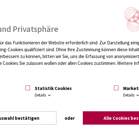
z aus über den Haupteingang, eine Treppe hoch auf der
den sich bitte vorher telefonisch in der Anmeldung, damit Sie
n können.
und Privatsphäre
Fax
Mail
01
-9102
knuk@med.uni-rostock.de
ür das Funktionieren der Website erforderlich sind.
Zur Darstellung eini
ting-Cookies qualifiziert sind. Ohne Ihre Zustimmung können diese Inhal
10 /-9013
-9012
erbessern zu können, bitten wir Sie, uns die Erfassung von anonymisie
34
-9097
 Cookies Sie zulassen wollen oder allen Cookies zustimmen. Weitere Inf
Statistik Cookies
Market
3 /- 5293
-9025
Details
Details
54
-9057
8 /-9039
-9189
uswahl bestätigen
oder
Alle Cookies be
38 /-9039
-9035