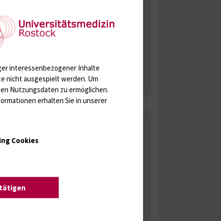
Anschrift
Klinik und Poliklinik für Nuklearmedizin
Universitätsmedizin Rostock
Gertrudenplatz 1
18057 Rostock
ger interessenbezogener Inhalte
Postanschrift:
te nicht ausgespielt werden.
Um
Postfach 10 08 88, 18055 Rostock
rten Nutzungsdaten zu ermöglichen.
ormationen erhalten Sie in unserer
Weitere Informationen
Lageplan und Anfahrt
ing Cookies
Schilddrüsenambulanz
Konventionelle nuklearmedizinische
Diagnostik
stätigen
PET/CT
Nuklearmedizinische Therapien