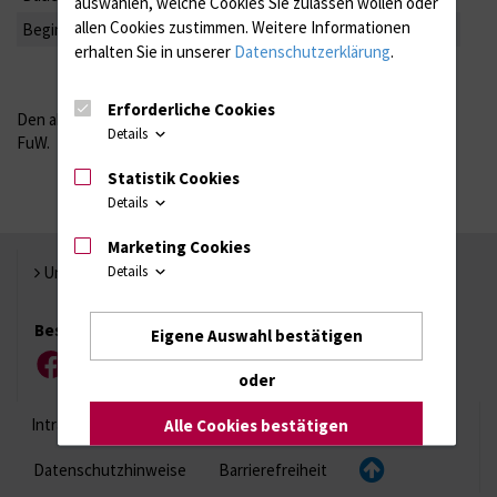
auswählen, welche Cookies Sie zulassen wollen oder
allen Cookies zustimmen. Weitere Informationen
Beginn:
13:30 Uhr
erhalten Sie in unserer
Datenschutzerklärung
.
Erforderliche Cookies
Den aktuellen Plan finden Sie im QM-Handbuch der KNuk unter
Details
FuW.
Statistik Cookies
Details
Marketing Cookies
Universität Rostock
Details
Besuchen Sie uns
Eigene Auswahl bestätigen
Facebook
Instagram
YouTube
LinkedIn
Xing
oder
Intranet
Login (für Studenten)
Impressum
Alle Cookies bestätigen
Datenschutzhinweise
Barrierefreiheit