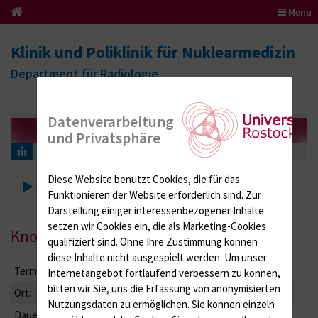
Menü
Klinik und Poliklinik für Nuklearmedizin
Department für Radiologie
Datenverarbeitung
und Privatsphäre
Aktuelles, Veranstaltungen
Fortbildungsveranstaltungen
Diese Website benutzt Cookies, die für das
Fortbildungsveranstaltungen
Funktionieren der Website erforderlich sind.
Zur
Darstellung einiger interessenbezogener Inhalte
setzen wir Cookies ein, die als Marketing-Cookies
Know-how am Mittag
qualifiziert sind. Ohne Ihre Zustimmung können
diese Inhalte nicht ausgespielt werden.
Um unser
Termin:
freitags
Internetangebot fortlaufend verbessern zu können,
bitten wir Sie, uns die Erfassung von anonymisierten
Ort:
Seminarraum der Klinik
Nutzungsdaten zu ermöglichen.
Sie können einzeln
Dauer:
max. 30 Minuten inkl. Diskussion