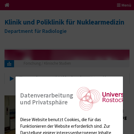
Menü
Klinik und Poliklinik für Nuklearmedizin
Department für Radiologie
Forschung / Klinische Studien
Forschung / Klinische Studien
Datenverarbeitung
Neben der
und Privatsphäre
Krankenversorgung
stellt die klinische und
präklinische
Forschung
Diese Website benutzt Cookies, die für das
einen wichtigen
Funktionieren der Website erforderlich sind.
Zur
Arbeitsbereich an
Darstellung einiger interessenbezogener Inhalte