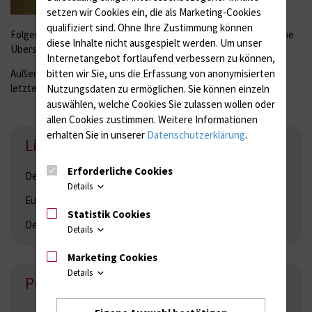
unserer Klinik da. Wir
setzen wir Cookies ein, die als Marketing-Cookies
stellen Ihnen im
qualifiziert sind. Ohne Ihre Zustimmung können
Folgenden Schwerpunkte unserer Forschung dar und geben eine
diese Inhalte nicht ausgespielt werden.
Um unser
Übersicht zu wichtigen laufenden klinischen Studien.
Internetangebot fortlaufend verbessern zu können,
bitten wir Sie, uns die Erfassung von anonymisierten
Außerdem finden Sie eine Übersicht unserer Publikationen der
letzten Jahre.
Nutzungsdaten zu ermöglichen.
Sie können einzeln
auswählen, welche Cookies Sie zulassen wollen oder
allen Cookies zustimmen. Weitere Informationen
erhalten Sie in unserer
Datenschutzerklärung
.
Links
Erforderliche Cookies
Deutsche Gesellschaft für Nuklearmedizin (
DGN
)
Details
European Association for Nuclear Medicine (
EANM
)
Statistik Cookies
Deutsche Gesellschaft für Medizinische Physik (
DGMP
)
Details
Marketing Cookies
Details
Publikationen